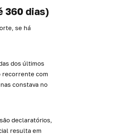
é 360 dias)
orte, se há
das dos últimos
o recorrente com
enas constava no
são declaratórios,
cial resulta em