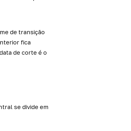
ime de transição
terior fica
data de corte é o
tral se divide em