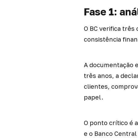
Fase 1: aná
O BC verifica três
consistência finan
A documentação ex
três anos, a decl
clientes, comprov
papel.
O ponto crítico é 
e o Banco Central 