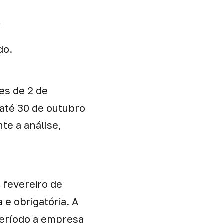
s
do.
es de 2 de
(até 30 de outubro
te a análise,
 fevereiro de
 e obrigatória. A
 período a empresa