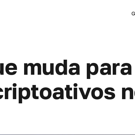
G
ue muda par
riptoativos 