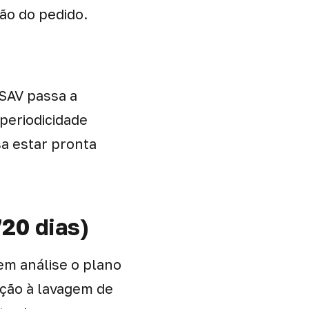
são do pedido.
PSAV passa a
periodicidade
sa estar pronta
720 dias)
 em análise o plano
nção à lavagem de