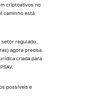
om criptoativos no
al caminho está
a setor regulado.
ras) agora precisa
urídica criada para
SPSAV.
os possíveis e