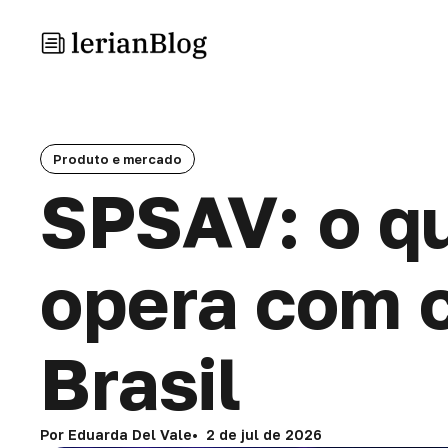
Produto e mercado
SPSAV: o q
opera com c
Brasil
Por Eduarda Del Vale
2 de jul de 2026