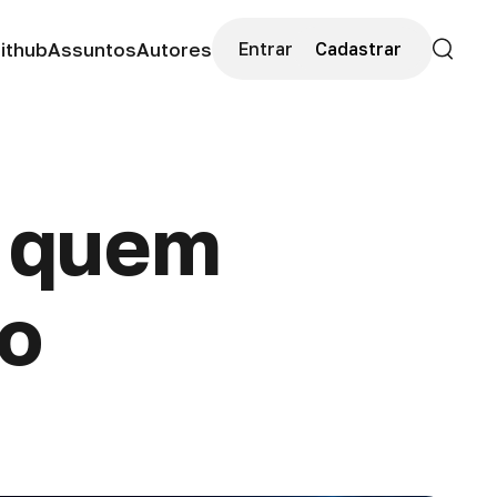
ithub
Assuntos
Autores
Entrar
Cadastrar
Buscar
a quem
no