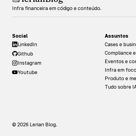
Infra financeira em código e conteúdo.
Social
Assuntos
LinkedIn
Cases e busi
Compliance e
Github
Eventos e c
Instagram
Infra em foc
Youtube
Produto e m
Tudo sobre I
© 2026 Lerian Blog.