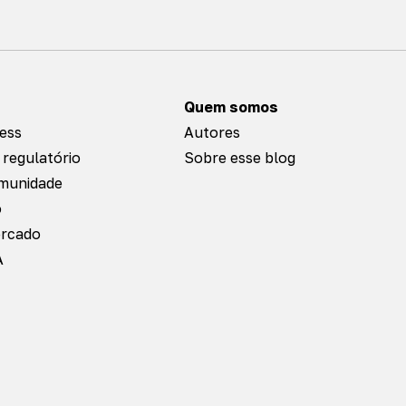
Quem somos
ness
Autores
 regulatório
Sobre esse blog
omunidade
o
ercado
A